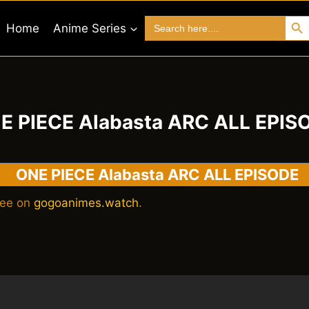
Search 
Search
Home
Anime Series
for:
E PIECE Alabasta ARC ALL EPIS
ONE PIECE Alabasta ARC ALL EPISODE
ree on
gogoanimes.watch
.