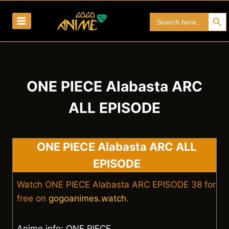
Skip
Search Bu
Search
to
for:
content
ONE PIECE Alabasta ARC
ALL EPISODE
ONE PIECE Alabasta ARC ALL
EPISODE
Watch ONE PIECE Alabasta ARC EPISODE 38 for
free on
gogoanimes.watch
.
Anime info: ONE PIECE