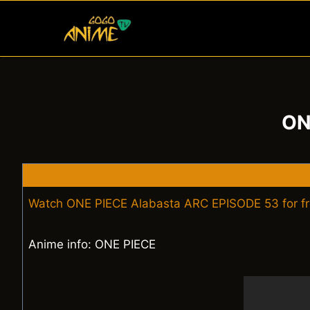
Skip
to
content
ON
Watch ONE PIECE Alabasta ARC EPISODE 53 for f
Anime info: ONE PIECE