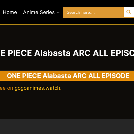
Search 
Search
Home
Anime Series
for:
E PIECE Alabasta ARC ALL EPIS
ONE PIECE Alabasta ARC ALL EPISODE
ree on
gogoanimes.watch
.