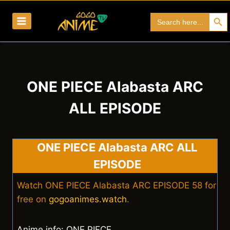
Skip
Search Bu
Search
to
for:
content
ONE PIECE Alabasta ARC
ALL EPISODE
ONE PIECE Alabasta ARC ALL
EPISODE
Watch ONE PIECE Alabasta ARC EPISODE 58 for
free on
gogoanimes.watch
.
Anime info: ONE PIECE