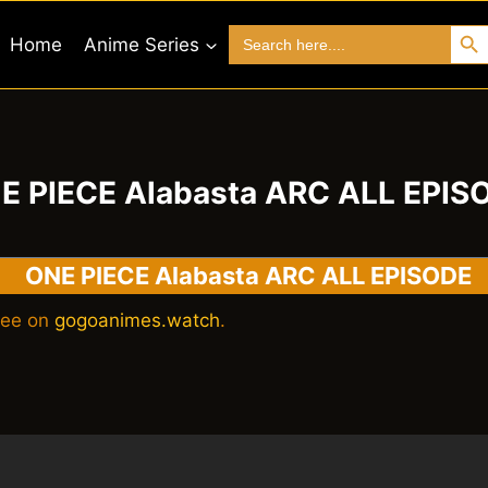
Search 
Search
Home
Anime Series
for:
E PIECE Alabasta ARC ALL EPIS
ONE PIECE Alabasta ARC ALL EPISODE
ree on
gogoanimes.watch
.