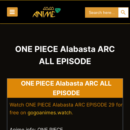
Skip
Search Bu
Search
to
for:
content
ONE PIECE Alabasta ARC
ALL EPISODE
ONE PIECE Alabasta ARC ALL
EPISODE
Watch ONE PIECE Alabasta ARC EPISODE 29 for
free on
gogoanimes.watch
.
Anime info: ONE PIECE